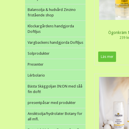
Balansolja & hudvård Zinzino
fristående shop
Klockargårdens handgjorda
Doftljus
Ögonkräm 
239 k
Vargbackens handgjorda Doftljus
Solprodukter
Läs mer
Presenter
Lérbolario
Bästa Skäggoljan IN:ON med såå
fin doft!
presentpåsar med produkter
Ansiktsolja/hydrolater Botany for
all mfl.