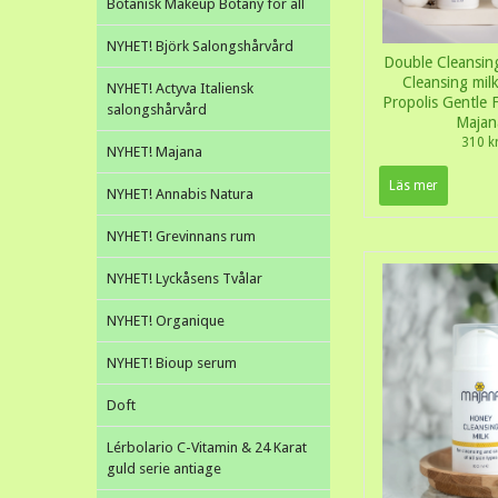
Botanisk Makeup Botany for all
NYHET! Björk Salongshårvård
Double Cleansin
Cleansing mil
NYHET! Actyva Italiensk
Propolis Gentle
salongshårvård
Majan
310 k
NYHET! Majana
Läs mer
NYHET! Annabis Natura
NYHET! Grevinnans rum
NYHET! Lyckåsens Tvålar
NYHET! Organique
NYHET! Bioup serum
Doft
Lérbolario C-Vitamin & 24 Karat
guld serie antiage