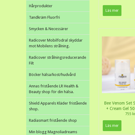
Hårprodukter
Läs mer
Tandkräm Fluorfri
Smycken & Necessärer
Radicover Mobilfodral skyddar
mot Mobilens strålning.
Radicover strålningsreducerande
Filt
Böcker hälsa/kost/hudvård
Annas fristående LR Health &
Beauty shop för din hälsa.
Bee Venom Set 
Shield Apparels Kläder fristående
+ Cream Gel 50
shop.
755 k
Radiasmart fristående shop
Läs mer
Min blogg Magnoliadreams