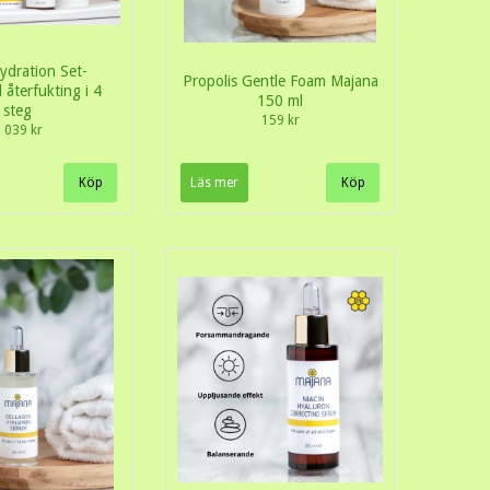
ydration Set-
Propolis Gentle Foam Majana
 återfukting i 4
150 ml
steg
159 kr
 039 kr
Läs mer