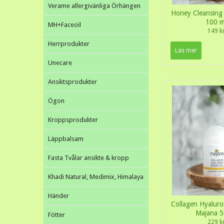
Verame allergivänliga Örhängen
Honey Cleansing
100 m
MH+Faceoil
149 k
Herrprodukter
Läs mer
Unecare
Ansiktsprodukter
Ögon
Kroppsprodukter
Läppbalsam
Fasta Tvålar ansikte & kropp
Khadi Natural, Medimix, Himalaya
Händer
Collagen Hyalur
Majana 5
Fötter
229 k