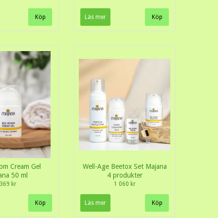
Läs mer
om Cream Gel
Well-Age Beetox Set Majana
ana 50 ml
4 produkter
369 kr
1 060 kr
Läs mer