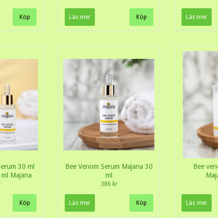
Läs mer
Läs mer
Serum 30 ml
Bee Venom Serum Majana 30
Bee ven
 ml Majana
ml
Maj
r
386 kr
Läs mer
Läs mer