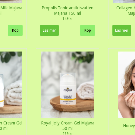
 Milk Majana
Propolis Tonic ansiktsvatten
Collagen 
l
Majana 150 ml
Maj
r
149 kr
Läs mer
Läs mer
on Cream Gel
Royal Jelly Cream Gel Majana
Honey 
0 ml
50 ml
r
299 kr