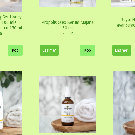
g Set Honey
Royal H
k 100 ml+
Propolis Oleo Serum Majana
avancerad
 Foam 150 ml
30 ml
a
239 kr
1
r
Läs mer
Läs mer