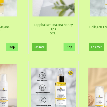
Läppbalsam Majana honey
Majana
Collagen Hy
lips
r
57 kr
Läs mer
Läs mer