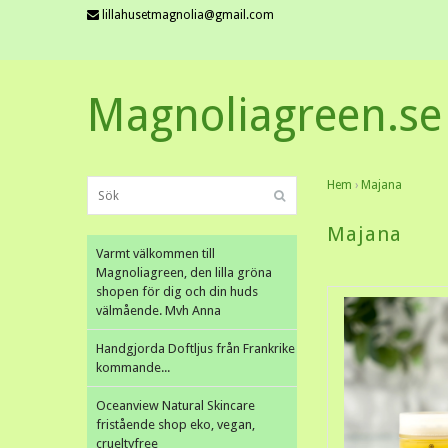
lillahusetmagnolia@gmail.com
Magnoliagreen.se
Hem
›
Majana
Majana
Varmt välkommen till
Magnoliagreen, den lilla gröna
shopen för dig och din huds
välmående. Mvh Anna
Handgjorda Doftljus från Frankrike
kommande...
Oceanview Natural Skincare
fristående shop eko, vegan,
crueltyfree