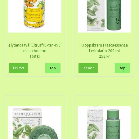
Flytande tvål Citrusfrukter 490
Kroppskräm Frescaessenza
ml Lerbolario
Lerbolario 200 ml
168 kr
259 kr
Läs mer
Läs mer