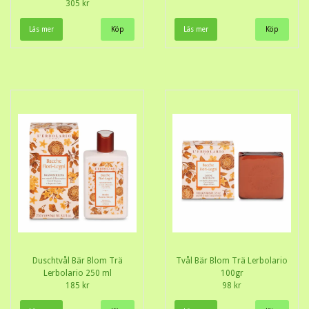
305 kr
Läs mer
Läs mer
Duschtvål Bär Blom Trä
Tvål Bär Blom Trä Lerbolario
Lerbolario 250 ml
100gr
185 kr
98 kr