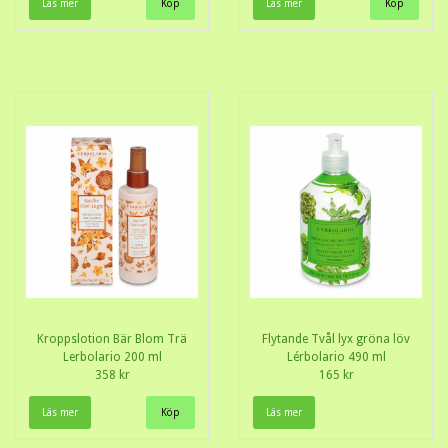
Läs mer
Läs mer
Kroppslotion Bär Blom Trä
Flytande Tvål lyx gröna löv
Lerbolario 200 ml
Lérbolario 490 ml
358 kr
165 kr
Läs mer
Läs mer