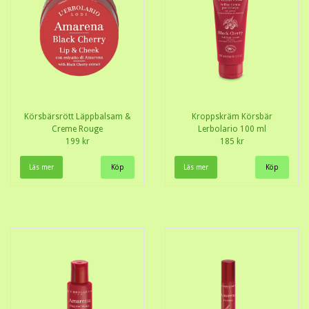
Körsbärsrött Läppbalsam &
Kroppskräm Körsbär
Creme Rouge
Lerbolario 100 ml
199 kr
185 kr
Läs mer
Läs mer