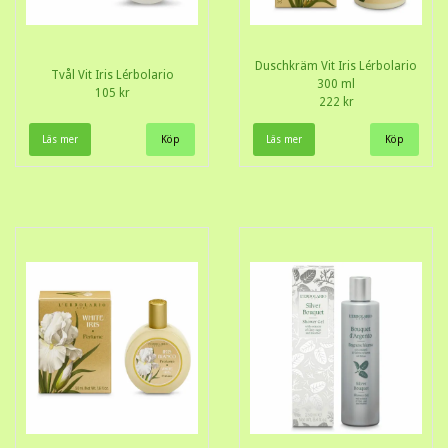
Duschkräm Vit Iris Lérbolario
Tvål Vit Iris Lérbolario
300 ml
105 kr
222 kr
Läs mer
Läs mer