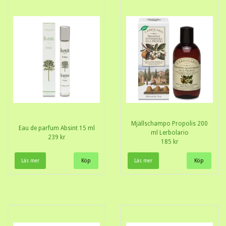
Mjällschampo Propolis 200
Eau de parfum Absint 15 ml
ml Lerbolario
239 kr
185 kr
Läs mer
Läs mer