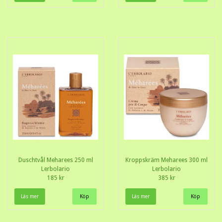
Duschtvål Meharees 250 ml
Kroppskräm Meharees 300 ml
Lerbolario
Lerbolario
185 kr
385 kr
Läs mer
Läs mer