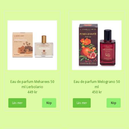
Eau de parfum Meharees 50
Eau de parfum Melograno 50
ml Lerbolario
ml
449 kr
450 kr
Läs mer
Läs mer