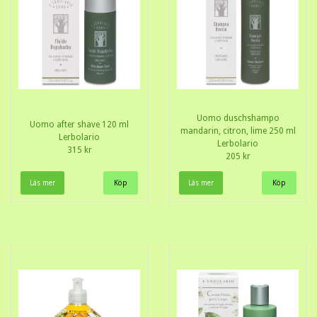
Uomo duschshampo
Uomo after shave 120 ml
mandarin, citron, lime 250 ml
Lerbolario
Lerbolario
315 kr
205 kr
Läs mer
Läs mer