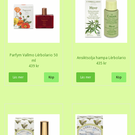
Parfym Vallmo Lérbolario 50
Ansiktsolja hampa Lèrbolario
ml
435 kr
439 kr
Läs mer
Läs mer