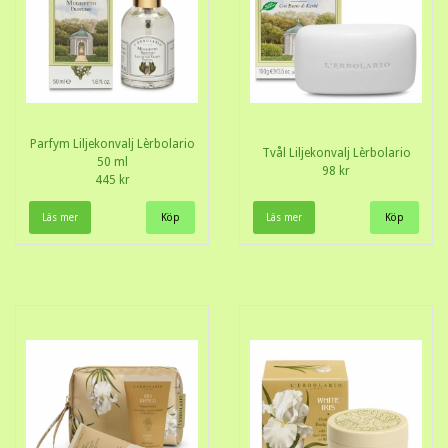
Parfym Liljekonvalj Lèrbolario
Tvål Liljekonvalj Lèrbolario
50 ml
98 kr
445 kr
Läs mer
Läs mer