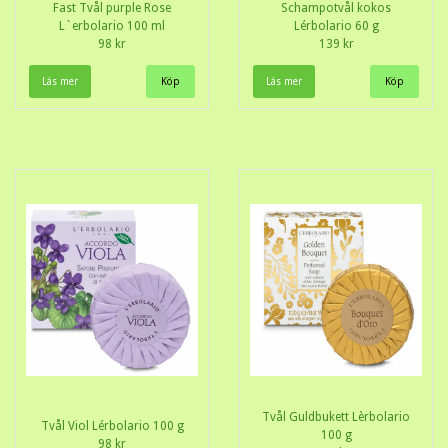
Fast Tvål purple Rose
Schampotvål kokos
L`erbolario 100 ml
Lérbolario 60 g
98 kr
139 kr
Läs mer
Läs mer
Tvål Guldbukett Lèrbolario
Tvål Viol Lérbolario 100 g
100 g
98 kr