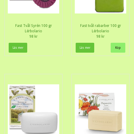
Fast Tvål Syrén 100 gr
Fast tvål rabarber 100 gr
Lérbolario
Lérbolario
98 kr
98 kr
Läs mer
Läs mer