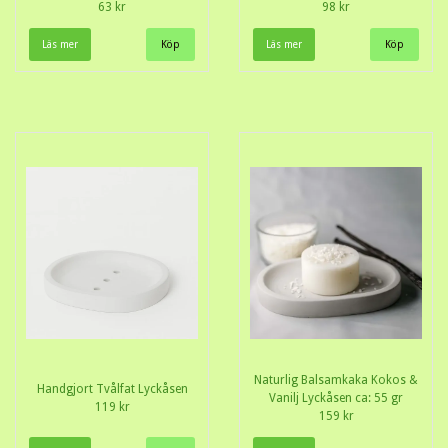
63 kr
98 kr
Läs mer
Läs mer
Naturlig Balsamkaka Kokos &
Handgjort Tvålfat Lyckåsen
Vanilj Lyckåsen ca: 55 gr
119 kr
159 kr