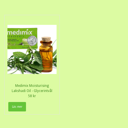
Medimix Moisturising
Lakshadi Oil - Glycerintvål
58 kr
Läs mer