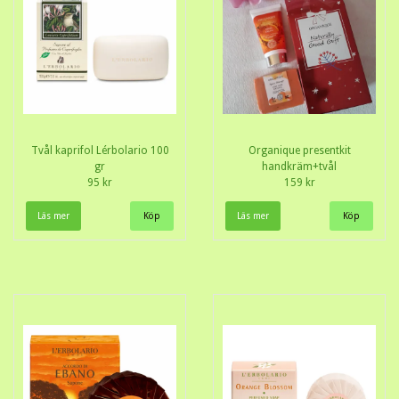
Tvål kaprifol Lérbolario 100
Organique presentkit
gr
handkräm+tvål
95 kr
159 kr
Läs mer
Läs mer