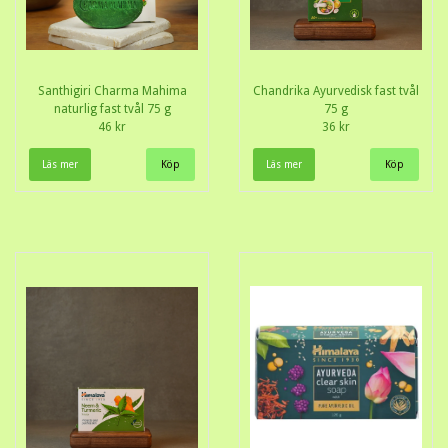
Santhigiri Charma Mahima
Chandrika Ayurvedisk fast tvål
naturlig fast tvål 75 g
75 g
46 kr
36 kr
Läs mer
Läs mer