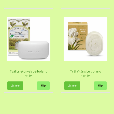
Tvål Liljekonvalj Lèrbolario
Tvål Vit Iris Lérbolario
98 kr
105 kr
Läs mer
Läs mer