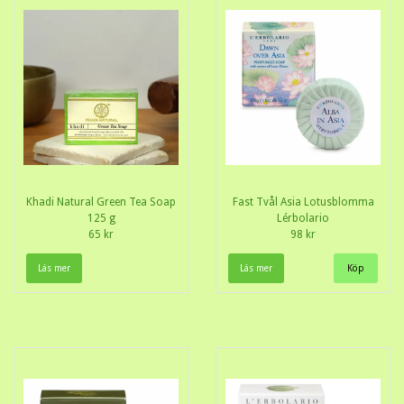
Khadi Natural Green Tea Soap
Fast Tvål Asia Lotusblomma
125 g
Lérbolario
65 kr
98 kr
Läs mer
Läs mer