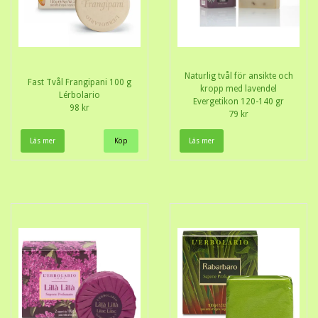
Naturlig tvål för ansikte och
Fast Tvål Frangipani 100 g
kropp med lavendel
Lérbolario
Evergetikon 120-140 gr
98 kr
79 kr
Läs mer
Läs mer