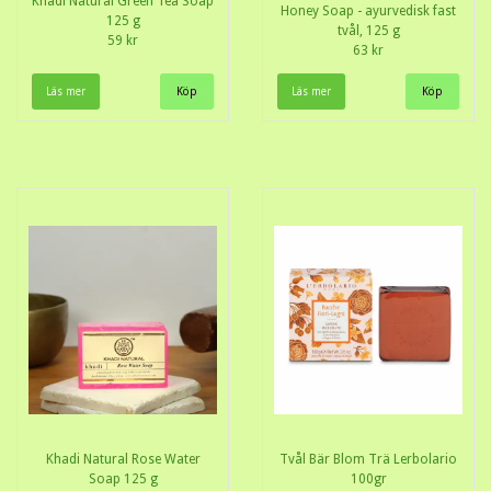
Khadi Natural Green Tea Soap
Honey Soap - ayurvedisk fast
125 g
tvål, 125 g
59 kr
63 kr
Läs mer
Läs mer
Khadi Natural Rose Water
Tvål Bär Blom Trä Lerbolario
Soap 125 g
100gr