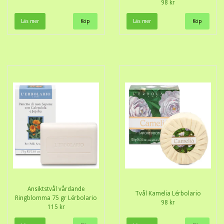
98 kr
Läs mer
Läs mer
Ansiktstvål vårdande
Tvål Kamelia Lérbolario
Ringblomma 75 gr Lérbolario
98 kr
115 kr