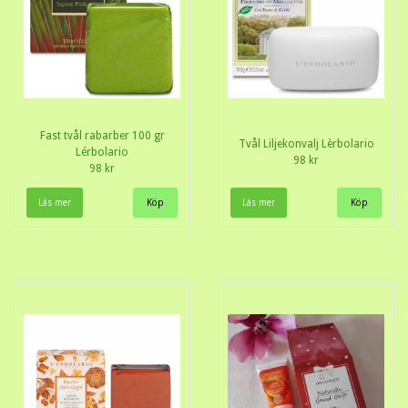
Fast tvål rabarber 100 gr
Tvål Liljekonvalj Lèrbolario
Lérbolario
98 kr
98 kr
Läs mer
Läs mer