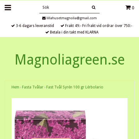
0
lillahusetmagnolia@gmail.com
3-6 dagars leveranstid
Frakt 49:- Fri frakt vid ordrar över 750:-
Betala i din takt med KLARNA
Magnoliagreen.se
Hem
›
Fasta Tvålar
›
Fast Tvål Syrén 100 gr Lérbolario