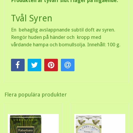
Produkten är tyvärr slut i lager på ingående.
Tvål Syren
En behaglig avslappnande subtil doft av syren.
Rengör huden på händer och kropp med
vårdande hampa och bomullsolja. Innehåll: 100 g.
Flera populära produkter