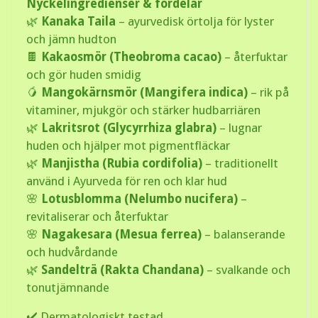
Nyckelingredienser & fördelar
🌿
Kanaka Taila
– ayurvedisk örtolja för lyster
och jämn hudton
🍫
Kakaosmör (Theobroma cacao)
– återfuktar
och gör huden smidig
🥭
Mangokärnsmör (Mangifera indica)
– rik på
vitaminer, mjukgör och stärker hudbarriären
🌿
Lakritsrot (Glycyrrhiza glabra)
– lugnar
huden och hjälper mot pigmentfläckar
🌿
Manjistha (Rubia cordifolia)
– traditionellt
använd i Ayurveda för ren och klar hud
🌸
Lotusblomma (Nelumbo nucifera)
–
revitaliserar och återfuktar
🌸
Nagakesara (Mesua ferrea)
– balanserande
och hudvårdande
🌿
Sandelträ (Rakta Chandana)
– svalkande och
tonutjämnande
✔️ Dermatologiskt testad