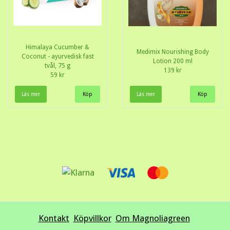
Himalaya Cucumber &
Medimix Nourishing Body
Coconut - ayurvedisk fast
Lotion 200 ml
tvål, 75 g
139 kr
59 kr
Läs mer
Läs mer
Kontakt
Köpvillkor
Om Magnoliagreen