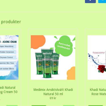
a produkter
adi Natural
Medimix Ansiktstvätt Khadi
Khadi Natu
ing Cream 50
Natural 50 ml
Rose Wate
69 kr
r