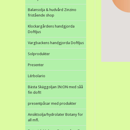
Balansolja & hudvård Zinzino
fristående shop
Klockargårdens handgjorda
Doftljus
Vargbackens handgjorda Doftljus
Solprodukter
Presenter
Lérbolario
Bästa Skäggoljan IN:ON med såå
fin doft!
presentpåsar med produkter
Ansiktsolja/hydrolater Botany for
all mfl.