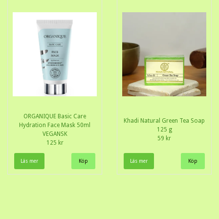
ORGANIQUE Basic Care
Khadi Natural Green Tea Soap
Hydration Face Mask 50ml
125 g
VEGANSK
59 kr
125 kr
Läs mer
Läs mer