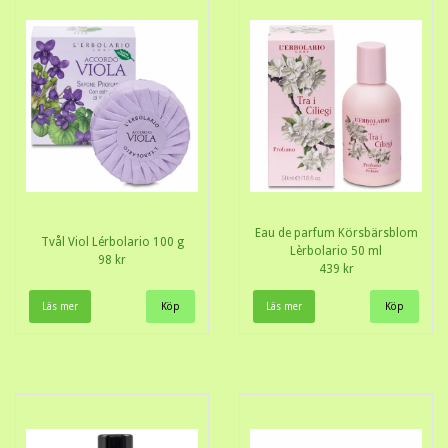
Eau de parfum Körsbärsblom
Tvål Viol Lérbolario 100 g
Lèrbolario 50 ml
98 kr
439 kr
Läs mer
Läs mer