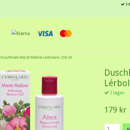
3-6
Duschkräm Marsh Mallow Lérbolario 250 ml
Dusch
Lérbol
I lager.
179 kr
K