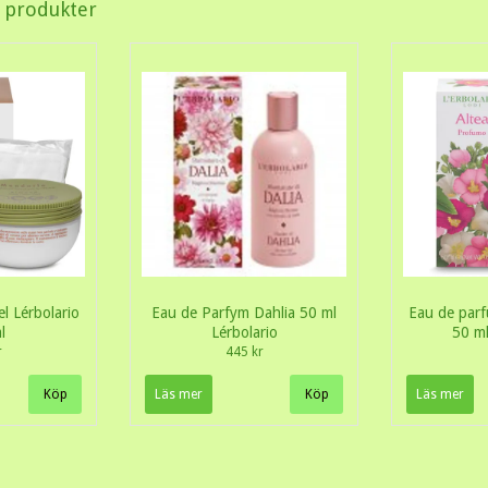
a produkter
 Lérbolario
Eau de Parfym Dahlia 50 ml
Eau de par
l
Lérbolario
50 ml
r
445 kr
Läs mer
Läs mer