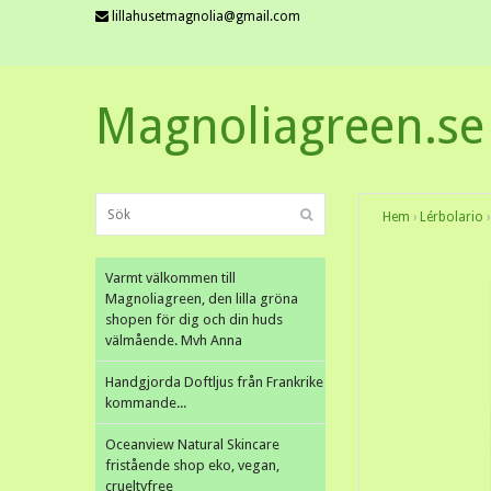
lillahusetmagnolia@gmail.com
Magnoliagreen.se
Hem
›
Lérbolario
›
Varmt välkommen till
Magnoliagreen, den lilla gröna
shopen för dig och din huds
välmående. Mvh Anna
Handgjorda Doftljus från Frankrike
kommande...
Oceanview Natural Skincare
fristående shop eko, vegan,
crueltyfree