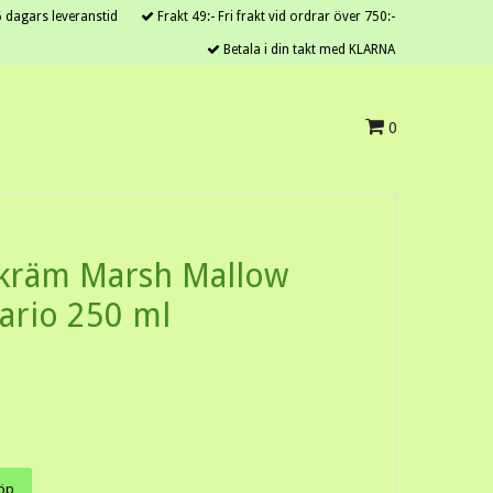
 dagars leveranstid
Frakt 49:- Fri frakt vid ordrar över 750:-
Betala i din takt med KLARNA
0
kräm Marsh Mallow
ario 250 ml
öp