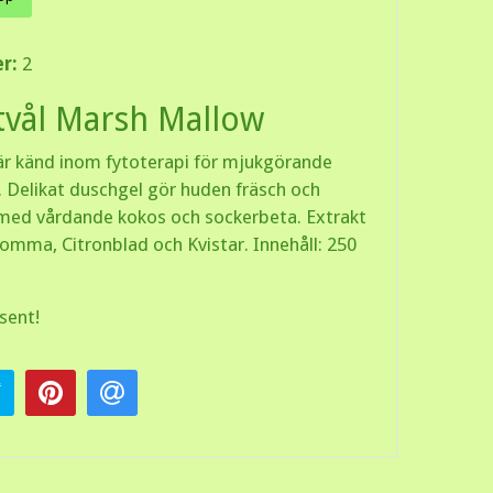
er:
2
tvål Marsh Mallow
r känd inom fytoterapi för mjukgörande
 Delikat duschgel gör huden fräsch och
med vårdande kokos och sockerbeta. Extrakt
lomma, Citronblad och Kvistar. Innehåll: 250
sent!