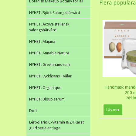
Botanisk Makeup Botany for all
Flera populär
NYHET! Björk Salongshårvård
NYHET! Actyva Italiensk
salongshårvård
NYHET! Majana
NYHET! Annabis Natura
NYHET! Grevinnans rum
NYHET! Lyckåsens Tvålar
Handmask mandel
NYHET! Organique
200 m
269 k
NYHET! Bioup serum
Läs mer
Doft
Lérbolario C-Vitamin & 24 Karat
guld serie antiage