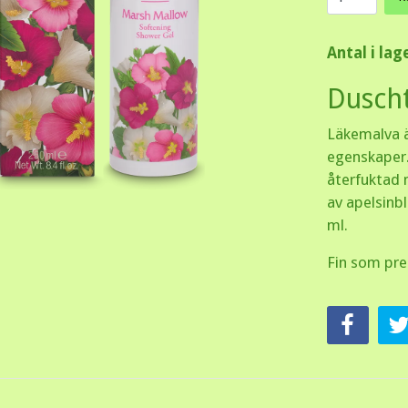
Antal i lag
Dusch
Läkemalva ä
egenskaper.
återfuktad 
av apelsinb
ml.
Fin som pre