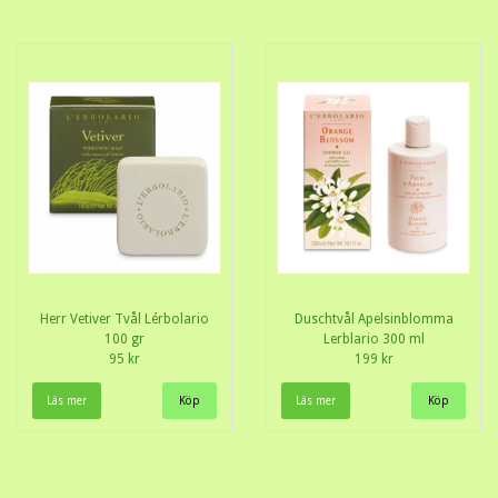
Herr Vetiver Tvål Lérbolario
Duschtvål Apelsinblomma
100 gr
Lerblario 300 ml
95 kr
199 kr
Läs mer
Läs mer