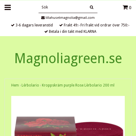
0
lillahusetmagnolia@gmail.com
3-6 dagars leveranstid
Frakt 49:- Fri frakt vid ordrar över 750:-
Betala i din takt med KLARNA
Magnoliagreen.se
Hem
›
Lérbolario
›
Kroppskräm purple Rose Lèrbolario 200 ml