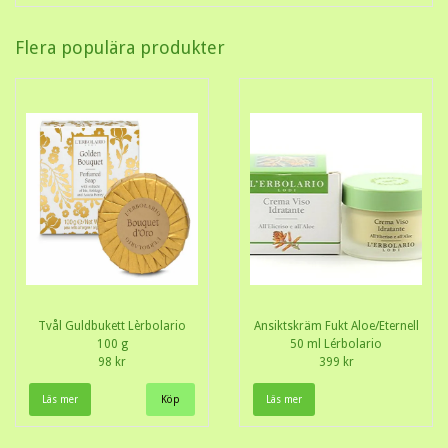
Flera populära produkter
Tvål Guldbukett Lèrbolario
Ansiktskräm Fukt Aloe/Eternell
100 g
50 ml Lérbolario
98 kr
399 kr
Läs mer
Läs mer