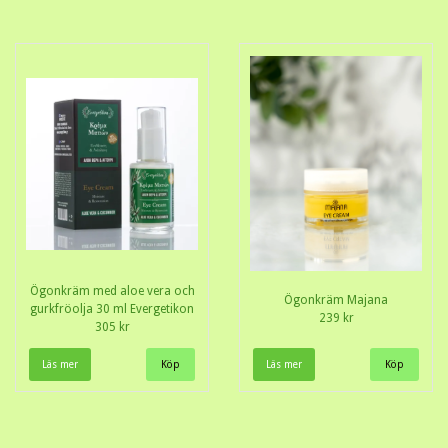
Ögonkräm med aloe vera och
Ögonkräm Majana
gurkfröolja 30 ml Evergetikon
239 kr
305 kr
Läs mer
Läs mer