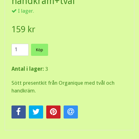
handkräm+tvål
I lager.
159 kr
Köp
Antal i lager:
3
Sött presentkit från Organique med tvål och
handkräm.