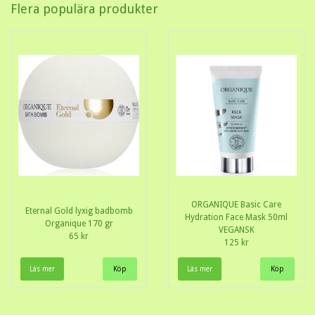
Flera populära produkter
ORGANIQUE Basic Care
Eternal Gold lyxig badbomb
Hydration Face Mask 50ml
Organique 170 gr
VEGANSK
65 kr
125 kr
Läs mer
Läs mer