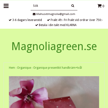
0
lillahusetmagnolia@gmail.com
3-6 dagars leveranstid
Frakt 49:- Fri frakt vid ordrar över 750:-
Betala i din takt med KLARNA
Magnoliagreen.se
Hem
›
Organique
›
Organique presentkit handkräm+tvål