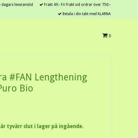
 dagars leveranstid
Frakt 49:- Fri frakt vid ordrar över 750:-
Betala i din takt med KLARNA
0
ra #FAN Lengthening
Puro Bio
r tyvärr slut i lager på ingående.