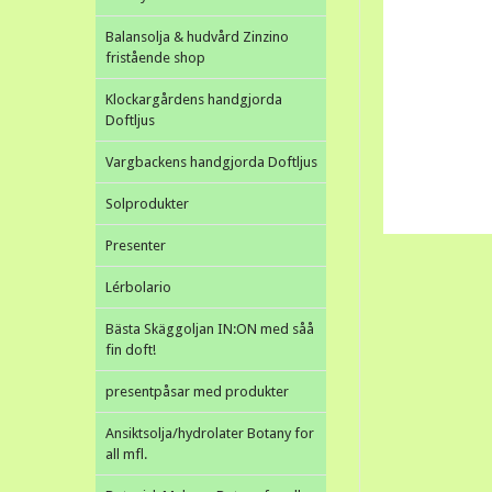
Balansolja & hudvård Zinzino
fristående shop
Klockargårdens handgjorda
Doftljus
Vargbackens handgjorda Doftljus
Solprodukter
Presenter
Lérbolario
Bästa Skäggoljan IN:ON med såå
fin doft!
presentpåsar med produkter
Ansiktsolja/hydrolater Botany for
all mfl.