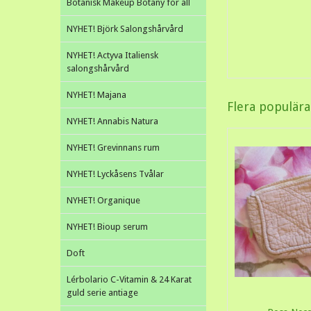
Botanisk Makeup Botany for all
NYHET! Björk Salongshårvård
NYHET! Actyva Italiensk
salongshårvård
NYHET! Majana
Flera populär
NYHET! Annabis Natura
NYHET! Grevinnans rum
NYHET! Lyckåsens Tvålar
NYHET! Organique
NYHET! Bioup serum
Doft
Lérbolario C-Vitamin & 24 Karat
guld serie antiage