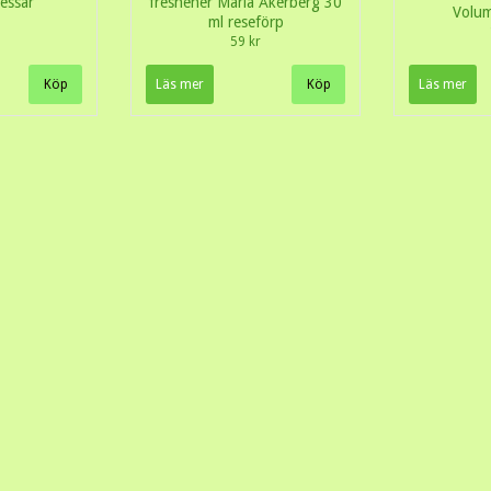
essär
freshener Maria Åkerberg 30
Volum
ml reseförp
59 kr
Läs mer
Läs mer