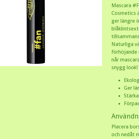
Mascara #F
Cosmetics 
ger längre 
blåklintsex
tillsammans
Naturliga v
förhöjande e
når mascara
snygg look!
Ekolog
Ger lä
Stärka
Förpac
Användn
Placera bor
och nedåt m