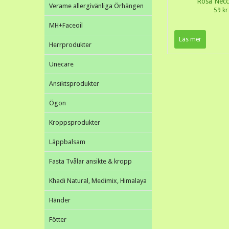
Rosa Necc
Verame allergivänliga Örhängen
59 kr
MH+Faceoil
Läs mer
Herrprodukter
Unecare
Ansiktsprodukter
Ögon
Kroppsprodukter
Läppbalsam
Fasta Tvålar ansikte & kropp
Khadi Natural, Medimix, Himalaya
Händer
Fötter