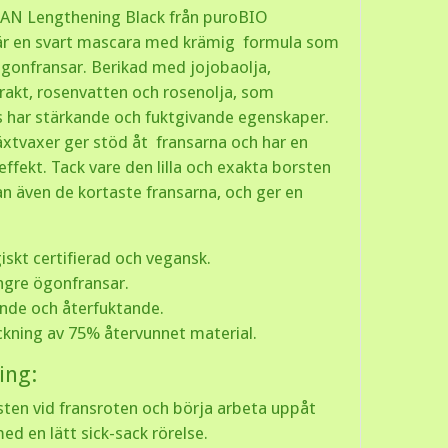
AN Lengthening Black från puroBIO
är en svart mascara med krämig formula som
ögonfransar. Berikad med jojobaolja,
trakt, rosenvatten och rosenolja, som
 har stärkande och fuktgivande egenskaper.
äxtvaxer ger stöd åt fransarna och har en
ffekt. Tack vare den lilla och exakta borsten
n även de kortaste fransarna, och ger en
iskt certifierad och vegansk.
ngre ögonfransar.
nde och återfuktande.
kning av 75% återvunnet material.
ing:
sten vid fransroten och börja arbeta uppåt
ed en lätt sick-sack rörelse.