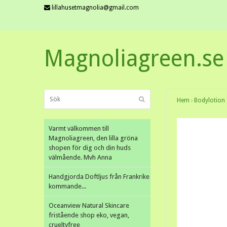
lillahusetmagnolia@gmail.com
Magnoliagreen.se
Hem
›
Bodylotion
Varmt välkommen till
Magnoliagreen, den lilla gröna
shopen för dig och din huds
välmående. Mvh Anna
Handgjorda Doftljus från Frankrike
kommande...
Oceanview Natural Skincare
fristående shop eko, vegan,
crueltyfree