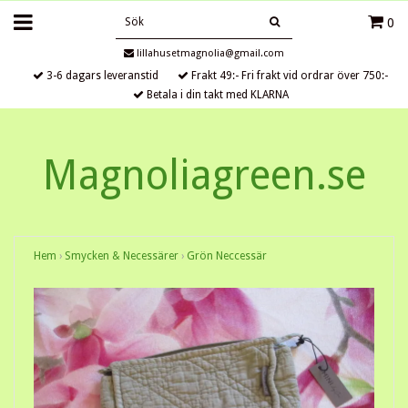
0
lillahusetmagnolia@gmail.com
3-6 dagars leveranstid
Frakt 49:- Fri frakt vid ordrar över 750:-
Betala i din takt med KLARNA
Magnoliagreen.se
Hem
›
Smycken & Necessärer
›
Grön Neccessär