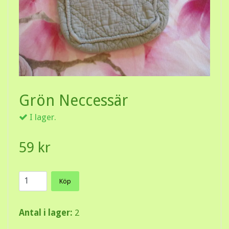
Grön Neccessär
I lager.
59 kr
Köp
Antal i lager:
2