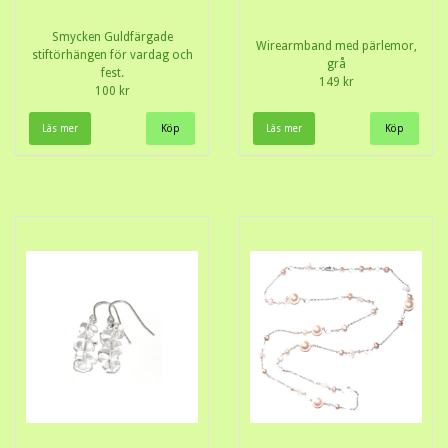
Smycken Guldfärgade
Wirearmband med pärlemor,
stiftörhängen för vardag och
grå
fest.
149 kr
100 kr
Läs mer
Läs mer