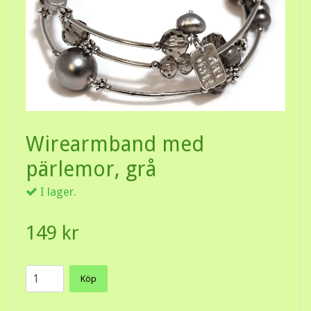
Wirearmband med
pärlemor, grå
I lager.
149 kr
Köp