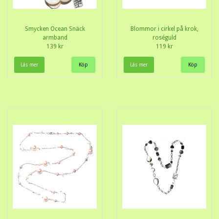
Smycken Ocean Snäck
Blommor i cirkel på krok,
armband
roséguld
139 kr
119 kr
Läs mer
Läs mer