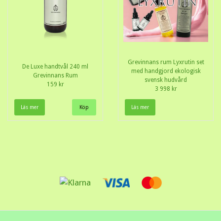
Grevinnans rum Lyxrutin set
De Luxe handtvål 240 ml
med handgjord ekologisk
Grevinnans Rum
svensk hudvård
159 kr
3 998 kr
Läs mer
Läs mer