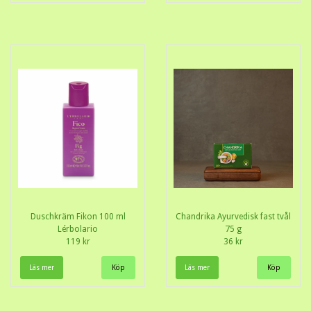
Duschkräm Fikon 100 ml
Chandrika Ayurvedisk fast tvål
Lérbolario
75 g
119 kr
36 kr
Läs mer
Läs mer