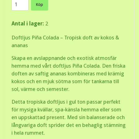
Köp
Antal i lager:
2
Doftljus Piña Colada – Tropisk doft av kokos &
ananas
Skapa en avslappnande och exotisk atmosfär
hemma med vårt
doftljus Piña Colada
. Den friska
doften av saftig ananas kombineras med krämig
kokos och en mjuk sötma som för tankarna till
sol, värme och semester.
Detta
tropiska doftljus
i gul ton passar perfekt
för mysiga kvällar, spa-känsla hemma eller som
en uppskattad present. Med sin balanserade och
långvariga doft sprider det en behaglig stämning
i hela rummet.