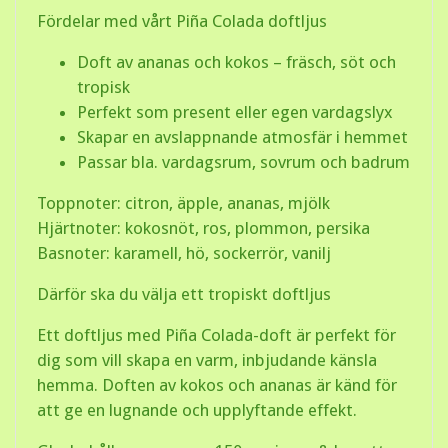
Fördelar med vårt Piña Colada doftljus
Doft av
ananas och kokos
– fräsch, söt och
tropisk
Perfekt som
present eller egen vardagslyx
Skapar en
avslappnande atmosfär
i hemmet
Passar bla. vardagsrum, sovrum och badrum
Toppnoter: citron, äpple, ananas, mjölk
Hjärtnoter: kokosnöt, ros, plommon, persika
Basnoter: karamell, hö, sockerrör, vanilj
Därför ska du välja ett tropiskt doftljus
Ett
doftljus med Piña Colada-doft
är perfekt för
dig som vill skapa en varm, inbjudande känsla
hemma. Doften av kokos och ananas är känd för
att ge en lugnande och upplyftande effekt.