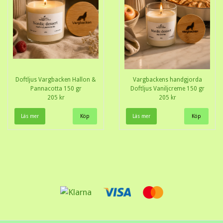
Doftljus Vargbacken Hallon &
Vargbackens handgjorda
Pannacotta 150 gr
Doftljus Vaniljcreme 150 gr
205 kr
205 kr
Läs mer
Läs mer