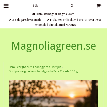
0
lillahusetmagnolia@gmail.com
3-6 dagars leveranstid
Frakt 49:- Fri frakt vid ordrar över 750:-
Betala i din takt med KLARNA
Magnoliagreen.se
Hem
›
Vargbackens handgjorda Doftljus
›
Doftljus vargbackens handgjorda Pina Colada 150 gr