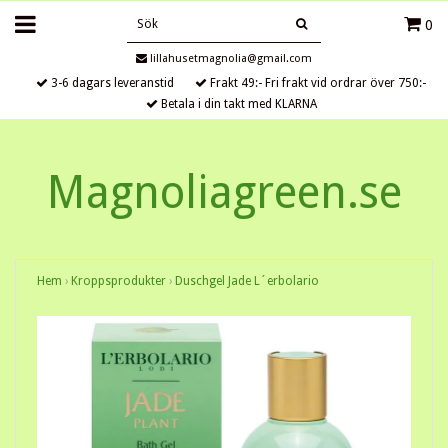
0
lillahusetmagnolia@gmail.com
3-6 dagars leveranstid
Frakt 49:- Fri frakt vid ordrar över 750:-
Betala i din takt med KLARNA
Magnoliagreen.se
Hem
›
Kroppsprodukter
›
Duschgel Jade L´erbolario