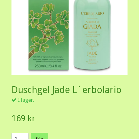
Duschgel Jade L´erbolario
I lager.
169 kr
Köp